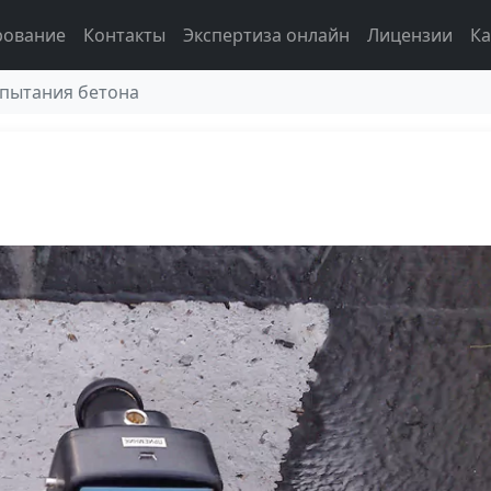
рование
Контакты
Экспертиза онлайн
Лицензии
Ка
пытания бетона