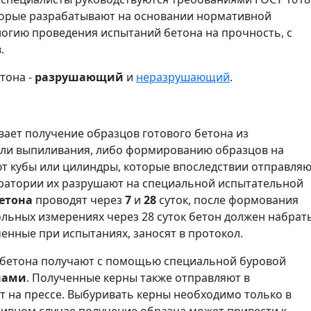
торые разрабатывают на основании нормативной
огию проведения испытаний бетона на прочность, с
.
тона -
разрушающий
и
неразрушающий
.
ает получение образцов готового бетона из
или выпиливания, либо формированию образцов на
ют кубы или цилиндры, которые впоследствии отправля
оратории их разрушают на специальной испытательной
етона
проводят через
7
и
28
суток, после формования
льных измерениях через 28 суток бетон должен набрат
енные при испытаниях, заносят в протокол.
 бетона получают с помощью специальной буровой
нами
. Полученные керны также отправляют в
т на прессе. Выбуривать керны необходимо только в