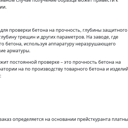
тивном случае получение образца может привести к
ии.
ля проверки бетона на прочность, глубины защитного
глубину трещин и других параметров. На заводе, где
го бетона, используя аппаратуру неразрушающего
ние арматуры.
жит постоянной проверке – это прочность бетона на
ратории на по производству товарного бетона и издели
:
заказ определяется на основании прейсткуранта платн