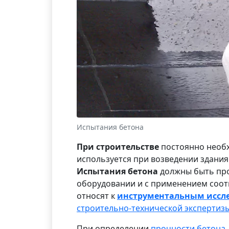
Испытания бетона
При строительстве
постоянно необх
используется при возведении здани
Испытания бетона
должны быть про
оборудовании и с применением соотв
относят к
инструментальным иссл
строительно-технической экспертиз
При определении
прочности бетона