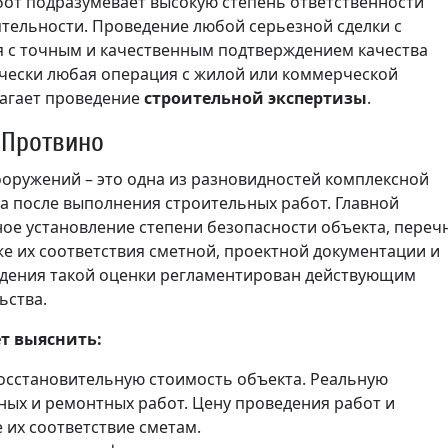
от подразумевает высокую степень ответственности
ятельности. Проведение любой серьезной сделки с
 с точным и качественным подтверждением качества
тически любая операция с жилой или коммерческой
агает проведение
строительной экспертизы
.
 Протвино
ооружений – это одна из разновидностей комплексной
а после выполнения строительных работ. Главной
ное установление степени безопасности объекта, переч
же их соответствия сметной, проектной документации и
едения такой оценки регламентирован действующим
ьства.
т выяснить:
осстановительную стоимость объекта. Реальную
ных и ремонтных работ. Цену проведения работ и
 их соответствие сметам.